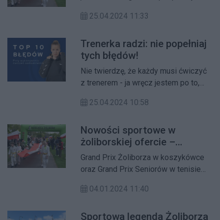
Polskiej. Na Żoliborzu świętować
25.04.2024 11:33
będą biegacze, którzy w parku Kępa
Potocka wystartują w 10 -
Trenerka radzi: nie popełniaj
jubileuszowej edycji Biegu Flagi.
tych błędów!
Nie twierdzę, że każdy musi ćwiczyć
z trenerem - ja wręcz jestem po to,
żeby przygotować Was do
25.04.2024 10:58
samodzielnych ćwiczeń. Ale bez
dobrego przygotowania na starcie
Nowości sportowe w
taka przygoda może się źle
żoliborskiej ofercie –
skończyć… Dzisiaj opiszę Wam
podsumowanie 2023 roku
najczęstsze błędy, które popełniają
Grand Prix Żoliborza w koszykówce
początkujący.
oraz Grand Prix Seniorów w tenisie
stołowym to nowe wydarzenia
04.01.2024 11:40
sportowe, które w 2023 roku pojawiły
się na Żoliborzu. Po raz pierwszy
Sportowa legenda Żoliborza
zorganizowana została również