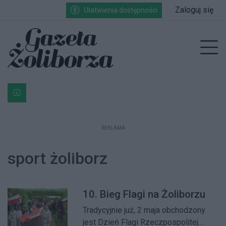
Przejdź do głównych treści
Przejdź do wyszukiwarki
Przejdź do głównego menu
Zaloguj się
Ułatwienia dostępności
enu
Prz
Bardzo ważna informacja dla podatników posiadających g
REKLAMA
sport żoliborz
10. Bieg Flagi na Żoliborzu
Tradycyjnie już, 2 maja obchodzony
jest Dzień Flagi Rzeczpospolitej