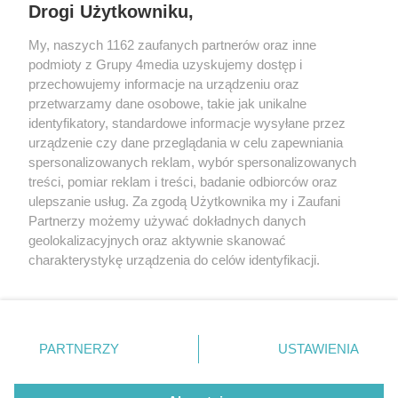
Drogi Użytkowniku,
My, naszych 1162 zaufanych partnerów oraz inne
podmioty z Grupy 4media uzyskujemy dostęp i
przechowujemy informacje na urządzeniu oraz
przetwarzamy dane osobowe, takie jak unikalne
Reklama
Kontakt
Regulamin
Dystrybucja
identyfikatory, standardowe informacje wysyłane przez
Regulamin prenumeraty
Polityka Prywatności
urządzenie czy dane przeglądania w celu zapewniania
spersonalizowanych reklam, wybór spersonalizowanych
treści, pomiar reklam i treści, badanie odbiorców oraz
Zapisz się do newslettera
ulepszanie usług. Za zgodą Użytkownika my i Zaufani
Dołącz do grona ludzi najlepiej poinformowanych!
Partnerzy możemy używać dokładnych danych
geolokalizacyjnych oraz aktywnie skanować
Zapisz się »
charakterystykę urządzenia do celów identyfikacji.
Ponieważ cenimy Twoją prywatność, prosimy o zgodę na
korzystanie z tych technologii poprzez kliknięcie
Szukaj
„Akceptuję”. Zgoda jest dobrowolna i zawsze możesz ją
zmienić/wycofać klikając przycisk ustawień prywatności
PARTNERZY
USTAWIENIA
znajdujący się w lewym dolnym rogu strony
. Niektóre
Facebook.com
X.com
Instagram.com
rodzaje przetwarzania danych nie wymagają zgody
użytkownika, ale masz prawo sprzeciwić się takiemu