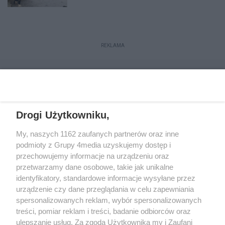
REKLAMA
Drogi Użytkowniku,
My, naszych 1162 zaufanych partnerów oraz inne
podmioty z Grupy 4media uzyskujemy dostęp i
przechowujemy informacje na urządzeniu oraz
przetwarzamy dane osobowe, takie jak unikalne
Reklama
Kontakt
Regulamin
Dystrybucja
identyfikatory, standardowe informacje wysyłane przez
Regulamin prenumeraty
Polityka Prywatności
urządzenie czy dane przeglądania w celu zapewniania
spersonalizowanych reklam, wybór spersonalizowanych
treści, pomiar reklam i treści, badanie odbiorców oraz
Zapisz się do newslettera
ulepszanie usług. Za zgodą Użytkownika my i Zaufani