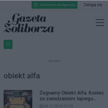
Przejdź do głównych treści
Przejdź do wyszukiwarki
Przejdź do głównego menu
Zaloguj się
Ułatwienia dostępności
enu
Prz
Bardzo ważna informacja dla podatników posiadających g
REKLAMA
obiekt alfa
Żegnamy Obiekt Alfa. Koniec
ze zwiedzaniem tajnego
laboratorium
09.12.2019 07:39