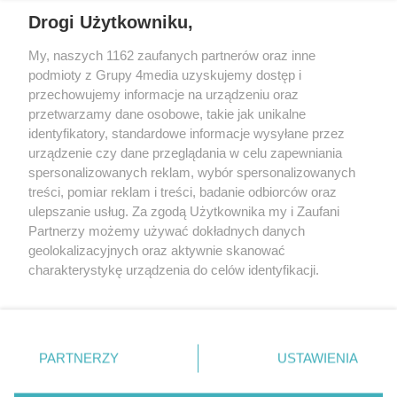
Drogi Użytkowniku,
My, naszych 1162 zaufanych partnerów oraz inne
podmioty z Grupy 4media uzyskujemy dostęp i
przechowujemy informacje na urządzeniu oraz
przetwarzamy dane osobowe, takie jak unikalne
Reklama
Kontakt
Regulamin
Dystrybucja
identyfikatory, standardowe informacje wysyłane przez
Regulamin prenumeraty
Polityka Prywatności
urządzenie czy dane przeglądania w celu zapewniania
spersonalizowanych reklam, wybór spersonalizowanych
treści, pomiar reklam i treści, badanie odbiorców oraz
Zapisz się do newslettera
ulepszanie usług. Za zgodą Użytkownika my i Zaufani
Dołącz do grona ludzi najlepiej poinformowanych!
Partnerzy możemy używać dokładnych danych
geolokalizacyjnych oraz aktywnie skanować
Zapisz się »
charakterystykę urządzenia do celów identyfikacji.
Ponieważ cenimy Twoją prywatność, prosimy o zgodę na
korzystanie z tych technologii poprzez kliknięcie
Szukaj
„Akceptuję”. Zgoda jest dobrowolna i zawsze możesz ją
zmienić/wycofać klikając przycisk ustawień prywatności
PARTNERZY
USTAWIENIA
znajdujący się w lewym dolnym rogu strony
. Niektóre
Facebook.com
X.com
Instagram.com
rodzaje przetwarzania danych nie wymagają zgody