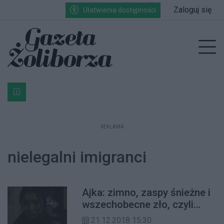
Przejdź do głównych treści
Przejdź do wyszukiwarki
Przejdź do głównego menu
Zaloguj się
Ułatwienia dostępności
enu
Prz
Bardzo ważna informacja dla podatników posiadających g
REKLAMA
nielegalni imigranci
Ajka: zimno, zaspy śnieżne i
wszechobecne zło, czyli
koniec marzeń o lepszym
21.12.2018 15:30