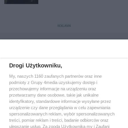
jutrze
REKLAMA
Drogi Użytkowniku,
My, naszych 1160 zaufanych partnerów oraz inne
podmioty z Grupy 4media uzyskujemy dostęp i
przechowujemy informacje na urządzeniu oraz
przetwarzamy dane osobowe, takie jak unikalne
Reklama
Kontakt
Regulamin
Dystrybucja
identyfikatory, standardowe informacje wysyłane przez
Regulamin prenumeraty
Polityka Prywatności
urządzenie czy dane przeglądania w celu zapewniania
spersonalizowanych reklam, wybór spersonalizowanych
treści, pomiar reklam i treści, badanie odbiorców oraz
Zapisz się do newslettera
ulepszanie usług. Za zgodą Użytkownika my i Zaufani