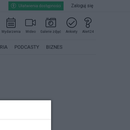
Zaloguj się
Ułatwienia dostępności
Wydarzenia
Wideo
Galerie zdjęć
Ankiety
Alert24
RIA
PODCASTY
BIZNES