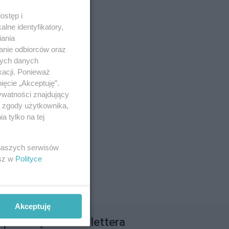
ostęp i
lne identyfikatory,
iania
anie odbiorców oraz
nych danych
kacji. Ponieważ
ięcie „Akceptuję”.
ywatności znajdujący
ą zgody użytkownika,
 tylko na tej
 naszych serwisów
esz w
Polityce
Akceptuję
apisz się do newslettera