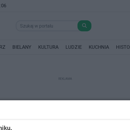
2:06
RZ
BIELANY
KULTURA
LUDZIE
KUCHNIA
HISTO
REKLAMA
datników posiadających garaż!
niku,