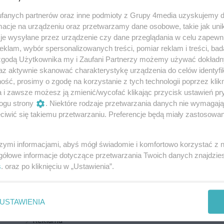
fanych partnerów oraz inne podmioty z Grupy 4media uzyskujemy d
rkowania #90
cje na urządzeniu oraz przetwarzamy dane osobowe, takie jak unika
orzu to prawdziwe wyzwanie, ale nie dla wszystkich.
je wysyłane przez urządzenie czy dane przeglądania w celu zapewn
 zakazie, wjechać na trawnik lub zastawić przejście dla
klam, wybór spersonalizowanych treści, pomiar reklam i treści, bad
nie boją się łamać zasad. A piesi? Muszą lawirować
 zgodą Użytkownika my i Zaufani Partnerzy możemy używać dokład
i samochodami, wciąż licząc na to, że ktoś się
az aktywnie skanować charakterystykę urządzenia do celów identyfi
ść, prosimy o zgodę na korzystanie z tych technologii poprzez klikn
owym parkowaniem na terenie OSiRu?
a i zawsze możesz ją zmienić/wycofać klikając przycisk ustawień pr
ogu strony
. Niektóre rodzaje przetwarzania danych nie wymagaj
oi na parkingu już od kilkunastu dni"
iwić się takiemu przetwarzaniu. Preferencje będą miały zastosowania
szymi informacjami, abyś mógł świadomie i komfortowo korzystać z
gółowe informacje dotyczące przetwarzania Twoich danych znajdzi
s
. oraz po kliknięciu w „Ustawienia”.
REKLAMA
USTAWIENIA
Z
Reklama