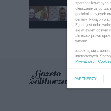
[Wideo] Daniel
spersonalizowanych re
dzielnicy"
ulepszanie usług. Za
geolokalizacyjnych or
16.02.2021 12:54
cenimy Twoją prywatno
Zgoda jest dobrowoln
się w lewym dolnym r
ale masz prawo sprzec
witrynie.
Zapoznaj się z poniż
internetowych. Szcze
Prywatności
i
Cookie
PARTNERZY