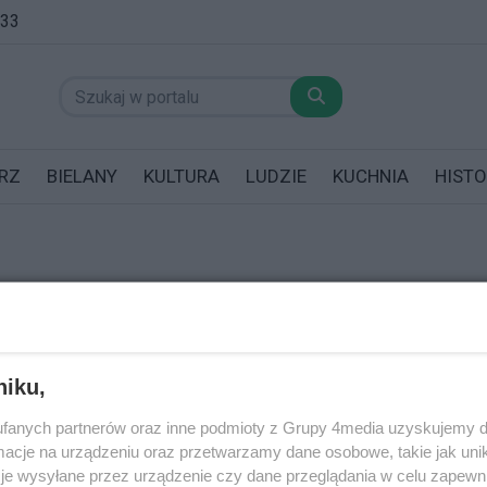
:33
RZ
BIELANY
KULTURA
LUDZIE
KUCHNIA
HISTO
REKLAMA
datników posiadających garaż!
niku,
fanych partnerów oraz inne podmioty z Grupy 4media uzyskujemy d
cje na urządzeniu oraz przetwarzamy dane osobowe, takie jak unika
je wysyłane przez urządzenie czy dane przeglądania w celu zapewn