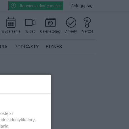
Zaloguj się
Ułatwienia dostępności
Wydarzenia
Wideo
Galerie zdjęć
Ankiety
Alert24
RIA
PODCASTY
BIZNES
ostęp i
lne identyfikatory,
iania