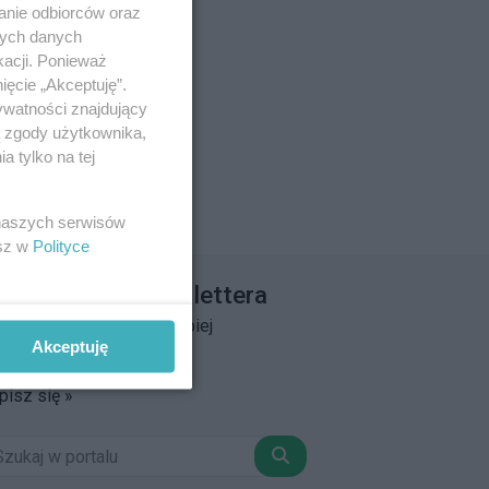
anie odbiorców oraz
nych danych
kacji. Ponieważ
ięcie „Akceptuję”.
ywatności znajdujący
ą zgody użytkownika,
 tylko na tej
 naszych serwisów
esz w
Polityce
apisz się do newslettera
łącz do grona ludzi najlepiej
Akceptuję
informowanych!
pisz się »
Szukaj