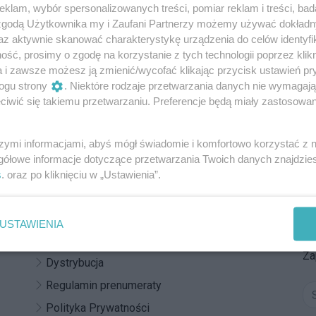
 Passent: "Możemy być dumni z naszej
klam, wybór spersonalizowanych treści, pomiar reklam i treści, bad
 zgodą Użytkownika my i Zaufani Partnerzy możemy używać dokład
az aktywnie skanować charakterystykę urządzenia do celów identyfi
ść, prosimy o zgodę na korzystanie z tych technologii poprzez klikn
a i zawsze możesz ją zmienić/wycofać klikając przycisk ustawień pr
ogu strony
. Niektóre rodzaje przetwarzania danych nie wymagaj
iwić się takiemu przetwarzaniu. Preferencje będą miały zastosowania
REKLAMA
szymi informacjami, abyś mógł świadomie i komfortowo korzystać z
gółowe informacje dotyczące przetwarzania Twoich danych znajdzi
s
. oraz po kliknięciu w „Ustawienia”.
Z
Reklama
Do
Kontakt
USTAWIENIA
po
Regulamin
Za
Dystrybucja
Regulamin prenumeraty
Polityka Prywatności