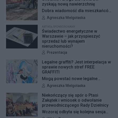
zyskają nową nawierzchnię
Dobra wiadomość dla mieszkańców
Woli i Żoliborza. Zarząd Dróg
Autor artykułu:
Agnieszka Wielgołaska
Miejskich przygotowuje kolejne
ARTYKUŁ SPONSOROWANY
remonty infrastruktury dla pieszych
Świadectwo energetyczne w
i rowerzystów. Oferty w
Warszawie – jak przyspieszyć
sprzedaż lub wynajem
przetargach zostały już otwarte, a
nieruchomości?
jeśli wszystko przebiegnie zgodnie
Autor artykułu:
Prezentacja
z planem, nowe nawierzchnie
pojawią się jeszcze w tym roku.
Legalne graffiti? Jest interpelacja w
sprawie nowych stref FREE
GRAFFITI
Mogą powstać nowe legalne
miejsca do wykonywania graffiti.
Autor artykułu:
Agnieszka Wielgołaska
Radna Barbara Jędrzejczyk złożyła
Niekończący się spór o Ptasi
interpelację, w której proponuje
Zakątek i wniosek o odwołanie
wyznaczenie kolejnych stref FREE
przewodniczącego Rady Dzielnicy
GRAFFITI we współpracy z
Wczoraj odbyła się kolejna sesja
Zarządem Dróg Miejskich.