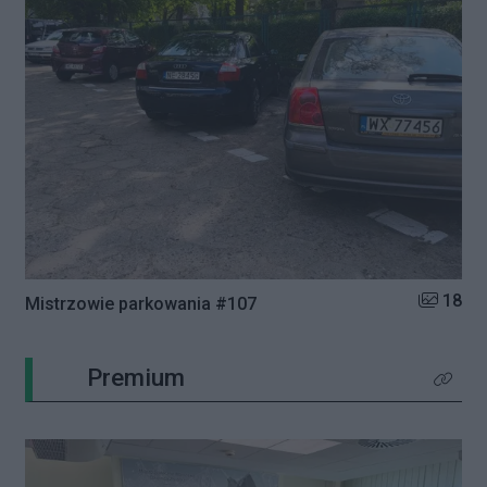
Liczba zd
18
Mistrzowie parkowania #107
Premium
Kliknij 