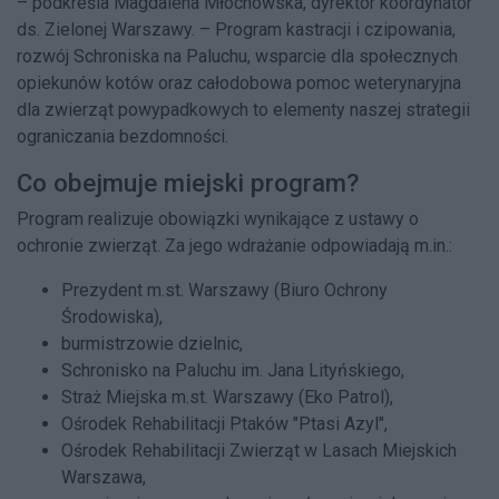
– podkreśla Magdalena Młochowska, dyrektor koordynator
ds. Zielonej Warszawy. – Program kastracji i czipowania,
rozwój Schroniska na Paluchu, wsparcie dla społecznych
opiekunów kotów oraz całodobowa pomoc weterynaryjna
dla zwierząt powypadkowych to elementy naszej strategii
ograniczania bezdomności.
Co obejmuje miejski program?
Program realizuje obowiązki wynikające z ustawy o
ochronie zwierząt. Za jego wdrażanie odpowiadają m.in.:
Prezydent m.st. Warszawy (Biuro Ochrony
Środowiska),
burmistrzowie dzielnic,
Schronisko na Paluchu im. Jana Lityńskiego,
Straż Miejska m.st. Warszawy (Eko Patrol),
Ośrodek Rehabilitacji Ptaków "Ptasi Azyl",
Ośrodek Rehabilitacji Zwierząt w Lasach Miejskich
Warszawa,