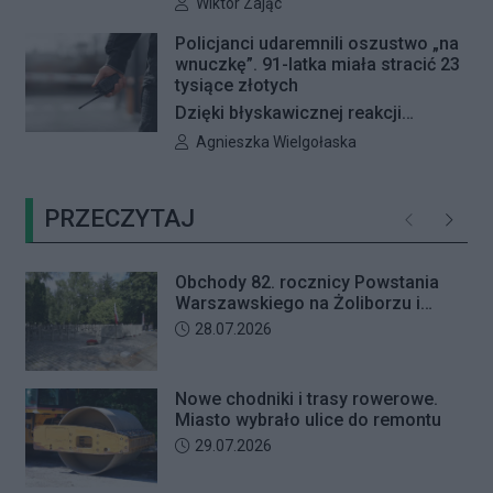
poświęcona procedowaniu
Autor artykułu:
Wiktor Zając
obywatelskiego projektu uchwały
Policjanci udaremnili oszustwo „na
Rady Dzielnicy Żoliborz w sprawie
wnuczkę”. 91-latka miała stracić 23
zaniechania budowy zespołu
tysiące złotych
przedszkolno-żłobkowego przy ul.
Dzięki błyskawicznej reakcji
Ficowskiego. Po blisko pięciu
kryminalnych 91-letnia mieszkanka
Autor artykułu:
Agnieszka Wielgołaska
godzinach obrady zostały
Warszawy nie padła ofiarą
przerwane. Ich kontynuację
oszustów działających metodą „na
zaplanowano na koniec sierpnia
PRZECZYTAJ
wnuczkę”. Policjanci zatrzymali 32-
Poprzednie
Następ
letniego mężczyznę w chwili, gdy
przyszedł odebrać przygotowane
Obchody 82. rocznicy Powstania
przez seniorkę 23 tysiące złotych.
Warszawskiego na Żoliborzu i
Mężczyzna usłyszał zarzut
Bielanach
Data dodania artykułu:
28.07.2026
usiłowania oszustwa i decyzją sądu
trafił na trzy miesiące do aresztu.
Nowe chodniki i trasy rowerowe.
Miasto wybrało ulice do remontu
Data dodania artykułu:
29.07.2026