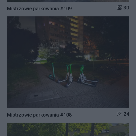
Liczba zd
30
Mistrzowie parkowania #109
Liczba zd
24
Mistrzowie parkowania #108