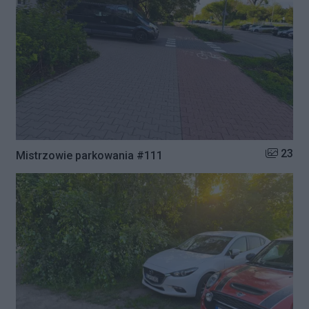
Liczba zd
23
Mistrzowie parkowania #111