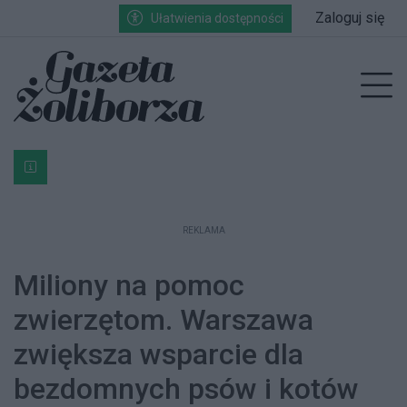
Przejdź do głównych treści
Przejdź do wyszukiwarki
Przejdź do głównego menu
Zaloguj się
Ułatwienia dostępności
enu
Prz
Bardzo ważna informacja dla podatników posiadających g
REKLAMA
Miliony na pomoc
zwierzętom. Warszawa
zwiększa wsparcie dla
bezdomnych psów i kotów