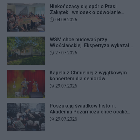
Niekończący się spór o Ptasi
Zakątek i wniosek o odwołanie
przewodniczącego Rady Dzielnicy
Data dodania artykułu:
04.08.2026
WSM chce budować przy
Włościańskiej. Ekspertyza wykazała
problemy z gruntem pod
Data dodania artykułu:
27.07.2026
przedszkolem
Kapela z Chmielnej z wyjątkowym
koncertem dla seniorów
Data dodania artykułu:
29.07.2026
Poszukują świadków historii.
Akademia Pożarnicza chce ocalić
wspomnienia z pamiętnego strajku
Data dodania artykułu:
29.07.2026