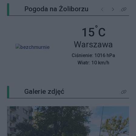
Pogoda na Żoliborzu
Poprzednie
Następne
Kliknij 
°
Temperatu
15
C
Miasto:
Warszawa
Ciśnienie: 1016 hPa
Wiatr: 10 km/h
Galerie zdjęć
Kliknij 