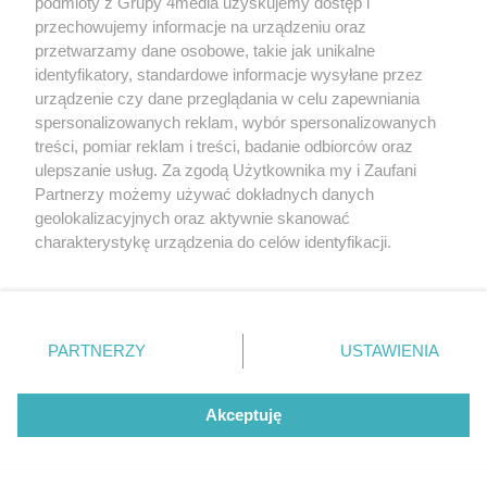
podmioty z Grupy 4media uzyskujemy dostęp i
przechowujemy informacje na urządzeniu oraz
przetwarzamy dane osobowe, takie jak unikalne
identyfikatory, standardowe informacje wysyłane przez
urządzenie czy dane przeglądania w celu zapewniania
spersonalizowanych reklam, wybór spersonalizowanych
treści, pomiar reklam i treści, badanie odbiorców oraz
ulepszanie usług. Za zgodą Użytkownika my i Zaufani
Partnerzy możemy używać dokładnych danych
geolokalizacyjnych oraz aktywnie skanować
charakterystykę urządzenia do celów identyfikacji.
Ponieważ cenimy Twoją prywatność, prosimy o zgodę na
korzystanie z tych technologii poprzez kliknięcie
Remont dachu przedszkola przy Rydygiera będzie
„Akceptuję”. Zgoda jest dobrowolna i zawsze możesz ją
kosztował prawie tyle co jego budowa
zmienić/wycofać klikając przycisk ustawień prywatności
Autor artykułu:
Wiktor Zając
PARTNERZY
USTAWIENIA
znajdujący się w lewym dolnym rogu strony
. Niektóre
rodzaje przetwarzania danych nie wymagają zgody
użytkownika, ale masz prawo sprzeciwić się takiemu
Akceptuję
przetwarzaniu. Preferencje będą miały zastosowania tylko
na tej witrynie.