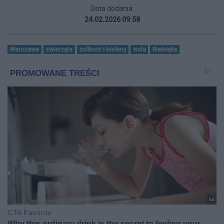
Data dodania:
24.02.2026 09:58
Warszawa
zwierzęta
żoliborz i bielany
wola
Białołęka