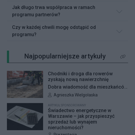
Jak długo trwa współpraca w ramach
programu partnerów?
Czy w każdej chwili mogę odstąpić od
programu?
Najpopularniejsze artykuły
Kliknij 
Chodniki i droga dla rowerów
zyskają nową nawierzchnię
Dobra wiadomość dla mieszkańców
Woli i Żoliborza. Zarząd Dróg
Autor artykułu:
Agnieszka Wielgołaska
Miejskich przygotowuje kolejne
ARTYKUŁ SPONSOROWANY
remonty infrastruktury dla pieszych
Świadectwo energetyczne w
i rowerzystów. Oferty w
Warszawie – jak przyspieszyć
sprzedaż lub wynajem
przetargach zostały już otwarte, a
nieruchomości?
jeśli wszystko przebiegnie zgodnie
Autor artykułu:
Prezentacja