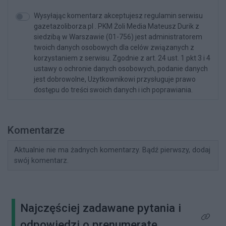
Wysyłając komentarz akceptujesz regulamin serwisu
gazetazoliborza.pl . PKM Żoli Media Mateusz Durik z
siedzibą w Warszawie (01-756) jest administratorem
twoich danych osobowych dla celów związanych z
korzystaniem z serwisu. Zgodnie z art. 24 ust. 1 pkt 3 i 4
ustawy o ochronie danych osobowych, podanie danych
jest dobrowolne, Użytkownikowi przysługuje prawo
dostępu do treści swoich danych i ich poprawiania.
Komentarze
Aktualnie nie ma żadnych komentarzy. Bądź pierwszy, dodaj
swój komentarz.
Najczęściej zadawane pytania i
Kliknij 
odpowiedzi o prenumeratę