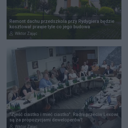
Remont dachu przedszkola przy Rydygiera będzie
kosztował prawie tyle co jego budowa
Autor artykułu:
Wiktor Zając
"Zjeść ciastko i mieć ciastko". Radni przeciw Lexowi
są za propozycjami deweloperów?
Autor artykułu:
Wiktor Zając