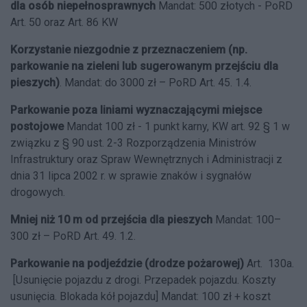
dla osób niepełnosprawnych
Mandat: 500 złotych - PoRD
Art. 50 oraz Art. 86 KW
Korzystanie niezgodnie z przeznaczeniem (np.
parkowanie na zieleni lub sugerowanym przejściu dla
pieszych)
. Mandat: do 3000 zł – PoRD Art. 45. 1.4.
Parkowanie poza liniami wyznaczającymi miejsce
postojowe
Mandat 100 zł - 1 punkt karny, KW art. 92 § 1 w
związku z § 90 ust. 2-3 Rozporządzenia Ministrów
Infrastruktury oraz Spraw Wewnętrznych i Administracji z
dnia 31 lipca 2002 r. w sprawie znaków i sygnałów
drogowych.
Mniej niż 10 m od przejścia dla pieszych
Mandat: 100–
300 zł – PoRD Art. 49. 1.2.
Parkowanie na podjeździe (drodze pożarowej)
Art. 130a.
[Usunięcie pojazdu z drogi. Przepadek pojazdu. Koszty
usunięcia. Blokada kół pojazdu] Mandat: 100 zł + koszt