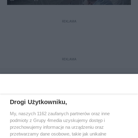
REKLAMA
REKLAMA
Drogi Użytkowniku,
My, naszych 1162 zaufanych partnerów oraz inne
podmioty z Grupy 4media uzyskujemy dostęp i
przechowujemy informacje na urządzeniu oraz
przetwarzamy dane osobowe, takie jak unikalne
Reklama
Kontakt
Regulamin
Dystrybucja