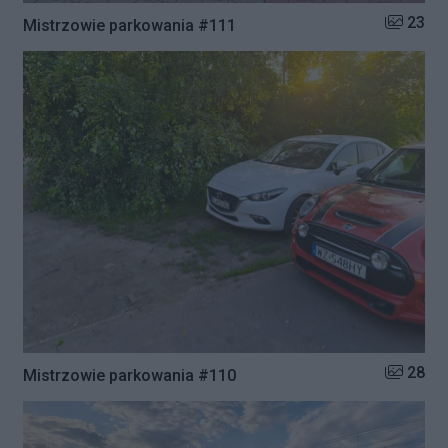
Liczba zd
23
Mistrzowie parkowania #111
Liczba zd
28
Mistrzowie parkowania #110