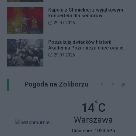
Kapela z Chmielnej z wyjątkowym
koncertem dla seniorów
Data dodania artykułu:
29.07.2026
Poszukują świadków historii.
Akademia Pożarnicza chce ocalić
wspomnienia z pamiętnego strajku
Data dodania artykułu:
29.07.2026
Pogoda na Żoliborzu
Poprzednie
Następne
Kliknij 
°
Temperatu
14
C
Miasto:
Warszawa
Ciśnienie: 1023 hPa