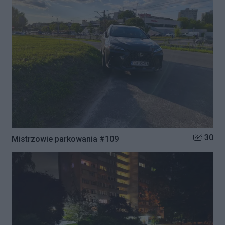
Liczba zd
30
Mistrzowie parkowania #109