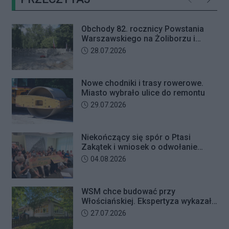
Poprzednie
Następ
letniego mężczyznę w chwili, gdy
przyszedł odebrać przygotowane
Obchody 82. rocznicy Powstania
przez seniorkę 23 tysiące złotych.
Warszawskiego na Żoliborzu i
Mężczyzna usłyszał zarzut
Bielanach
Data dodania artykułu:
28.07.2026
usiłowania oszustwa i decyzją sądu
trafił na trzy miesiące do aresztu.
Nowe chodniki i trasy rowerowe.
Miasto wybrało ulice do remontu
Data dodania artykułu:
29.07.2026
Niekończący się spór o Ptasi
Zakątek i wniosek o odwołanie
przewodniczącego Rady Dzielnicy
Data dodania artykułu:
04.08.2026
WSM chce budować przy
Włościańskiej. Ekspertyza wykazała
problemy z gruntem pod
Data dodania artykułu:
27.07.2026
przedszkolem