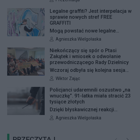
z planem, nowe nawierzchnie
pojawią się jeszcze w tym roku.
Legalne graffiti? Jest interpelacja w
sprawie nowych stref FREE
GRAFFITI
Mogą powstać nowe legalne
miejsca do wykonywania graffiti.
Autor artykułu:
Agnieszka Wielgołaska
Radna Barbara Jędrzejczyk złożyła
Niekończący się spór o Ptasi
interpelację, w której proponuje
Zakątek i wniosek o odwołanie
wyznaczenie kolejnych stref FREE
przewodniczącego Rady Dzielnicy
GRAFFITI we współpracy z
Wczoraj odbyła się kolejna sesja
Zarządem Dróg Miejskich.
poświęcona procedowaniu
Autor artykułu:
Wiktor Zając
obywatelskiego projektu uchwały
Policjanci udaremnili oszustwo „na
Rady Dzielnicy Żoliborz w sprawie
wnuczkę”. 91-latka miała stracić 23
zaniechania budowy zespołu
tysiące złotych
przedszkolno-żłobkowego przy ul.
Dzięki błyskawicznej reakcji
Ficowskiego. Po blisko pięciu
kryminalnych 91-letnia mieszkanka
Autor artykułu:
Agnieszka Wielgołaska
godzinach obrady zostały
Warszawy nie padła ofiarą
przerwane. Ich kontynuację
oszustów działających metodą „na
zaplanowano na koniec sierpnia
PRZECZYTAJ
wnuczkę”. Policjanci zatrzymali 32-