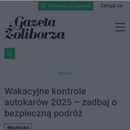
Przejdź do głównych treści
Przejdź do wyszukiwarki
Przejdź do głównego menu
Zaloguj się
Ułatwienia dostępności
enu
Prz
Bardzo ważna informacja dla podatników posiadających g
REKLAMA
Wakacyjne kontrole
autokarów 2025 – zadbaj o
bezpieczną podróż
Aktualności