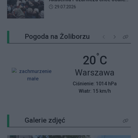
wspomnienia z pamiętnego strajku
Data dodania artykułu:
29.07.2026
Pogoda na Żoliborzu
Poprzednie
Następne
Kliknij 
°
Temperatu
20
C
Miasto:
Warszawa
Ciśnienie: 1014 hPa
Wiatr: 15 km/h
Galerie zdjęć
Kliknij 