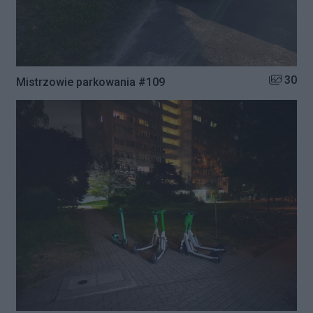
Liczba zd
30
Mistrzowie parkowania #109