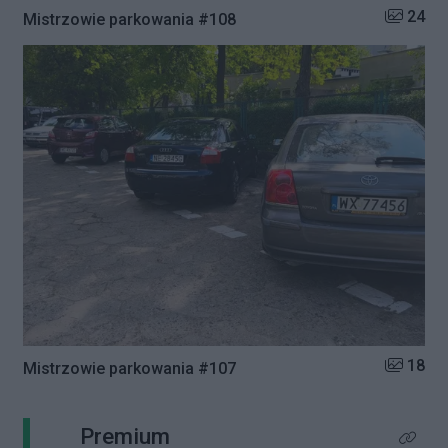
Liczba zd
24
Mistrzowie parkowania #108
Liczba zd
18
Mistrzowie parkowania #107
Premium
Kliknij 