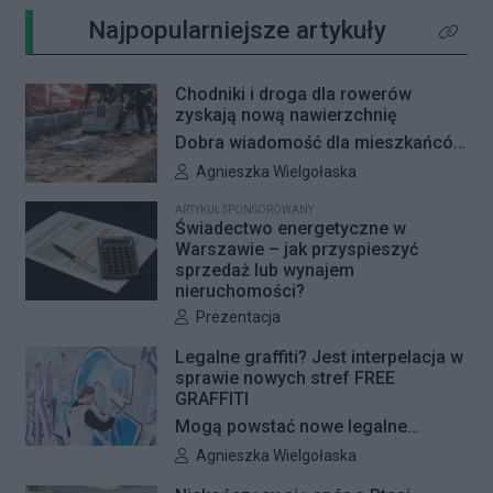
Najpopularniejsze artykuły
Kliknij 
Chodniki i droga dla rowerów
zyskają nową nawierzchnię
Dobra wiadomość dla mieszkańców
Woli i Żoliborza. Zarząd Dróg
Autor artykułu:
Agnieszka Wielgołaska
Miejskich przygotowuje kolejne
ARTYKUŁ SPONSOROWANY
remonty infrastruktury dla pieszych
Świadectwo energetyczne w
i rowerzystów. Oferty w
Warszawie – jak przyspieszyć
sprzedaż lub wynajem
przetargach zostały już otwarte, a
nieruchomości?
jeśli wszystko przebiegnie zgodnie
Autor artykułu:
Prezentacja
z planem, nowe nawierzchnie
pojawią się jeszcze w tym roku.
Legalne graffiti? Jest interpelacja w
sprawie nowych stref FREE
GRAFFITI
Mogą powstać nowe legalne
miejsca do wykonywania graffiti.
Autor artykułu:
Agnieszka Wielgołaska
Radna Barbara Jędrzejczyk złożyła