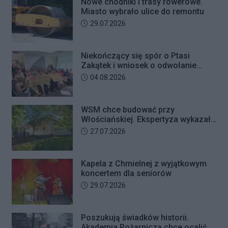
Nowe chodniki i trasy rowerowe.
Miasto wybrało ulice do remontu
Data dodania artykułu:
29.07.2026
Niekończący się spór o Ptasi
Zakątek i wniosek o odwołanie
przewodniczącego Rady Dzielnicy
Data dodania artykułu:
04.08.2026
WSM chce budować przy
Włościańskiej. Ekspertyza wykazała
problemy z gruntem pod
Data dodania artykułu:
27.07.2026
przedszkolem
Kapela z Chmielnej z wyjątkowym
koncertem dla seniorów
Data dodania artykułu:
29.07.2026
Poszukują świadków historii.
Akademia Pożarnicza chce ocalić