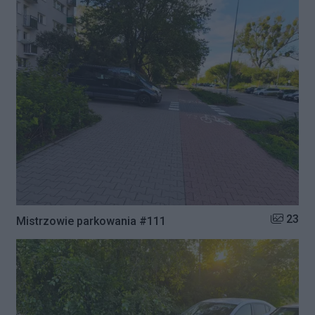
Liczba zd
23
Mistrzowie parkowania #111