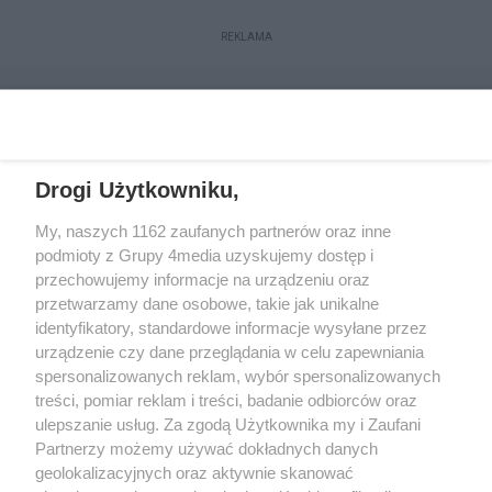
REKLAMA
Drogi Użytkowniku,
My, naszych 1162 zaufanych partnerów oraz inne
podmioty z Grupy 4media uzyskujemy dostęp i
przechowujemy informacje na urządzeniu oraz
przetwarzamy dane osobowe, takie jak unikalne
Reklama
Kontakt
Regulamin
Dystrybucja
identyfikatory, standardowe informacje wysyłane przez
Regulamin prenumeraty
Polityka Prywatności
urządzenie czy dane przeglądania w celu zapewniania
spersonalizowanych reklam, wybór spersonalizowanych
treści, pomiar reklam i treści, badanie odbiorców oraz
Zapisz się do newslettera
ulepszanie usług. Za zgodą Użytkownika my i Zaufani
Dołącz do grona ludzi najlepiej poinformowanych!
Partnerzy możemy używać dokładnych danych
geolokalizacyjnych oraz aktywnie skanować
Zapisz się »