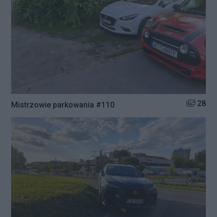
Liczba zd
28
Mistrzowie parkowania #110