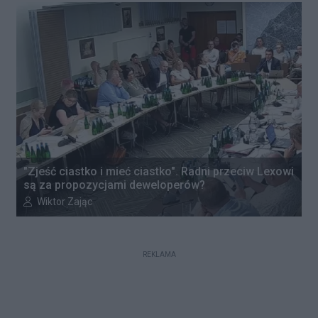
"Zjeść ciastko i mieć ciastko". Radni przeciw Lexowi
są za propozycjami deweloperów?
Autor artykułu:
Wiktor Zając
REKLAMA