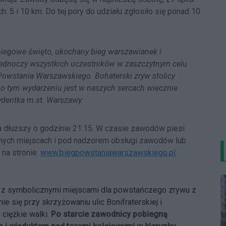
 5 i 10 km. Do tej pory do udziału zgłosiło się ponad 10
biegowe święto, ukochany bieg warszawianek i
jednoczy wszystkich uczestników w zaszczytnym celu
owstania Warszawskiego. Bohaterski zryw stolicy
ć o tym wydarzeniu jest w naszych sercach wiecznie
dentka m.st. Warszawy.
 a dłuższy o godzinie 21:15. W czasie zawodów piesi
nych miejscach i pod nadzorem obsługi zawodów lub
 na stronie:
www.biegpowstaniawarszawskiego.pl
.
st z symbolicznymi miejscami dla powstańczego zrywu z
e się przy skrzyżowaniu ulic Bonifraterskiej i
 ciężkie walki.
Po starcie zawodnicy pobiegną