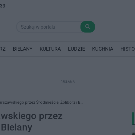
:33
RZ
BIELANY
KULTURA
LUDZIE
KUCHNIA
HISTO
REKLAMA
datników posiadających garaż!
rszawskiego przez Śródmieście, Żoliborz i B...
awskiego przez
 Bielany