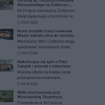
Obchody 82. rocznicy Powstania
Warszawskiego na Żoliborzu i
Bielanach
Od 29 lipca mieszkańcy Żoliborza i
Bielan będą mogli uczestniczyć w
szeregu kolejnych wydarzeń
Data dodania artykułu:
28.07.2026
upamiętniających 82. rocznicę
Nowe chodniki i trasy rowerowe.
Powstania Warszawskiego oraz
Miasto wybrało ulice do remontu
żołnierzy Armii Krajowej Obwodu
Mieszkańcy Woli i Żoliborza mogą
„Żywiciel”. W programie znalazły
spodziewać się kolejnych zmian w
się akcje porządkowania miejsc
miejskiej przestrzeni. Warszawa
Data dodania artykułu:
29.07.2026
pamięci, uroczystości patriotyczne,
przygotowuje remonty chodników i
spotkania z powstańcami oraz
Niekończący się spór o Ptasi
dróg dla rowerów na kilku ważnych
Zakątek i wniosek o odwołanie
wspólne oddanie hołdu bohaterom
ulicach obu dzielnic. Wykonawcy
przewodniczącego Rady
Wczoraj odbyła się kolejna sesja
mają zostać wybrani w przetargu, a
Dzielnicy
poświęcona procedowaniu
wszystkie prace mają zakończyć
obywatelskiego projektu uchwały
Data dodania artykułu:
04.08.2026
się jeszcze w tym roku.
Rady Dzielnicy Żoliborz w sprawie
WSM chce budować przy
zaniechania budowy zespołu
Włościańskiej. Ekspertyza
przedszkolno-żłobkowego przy ul.
wykazała problemy z gruntem
Przedszkole nr 361 przy ul.