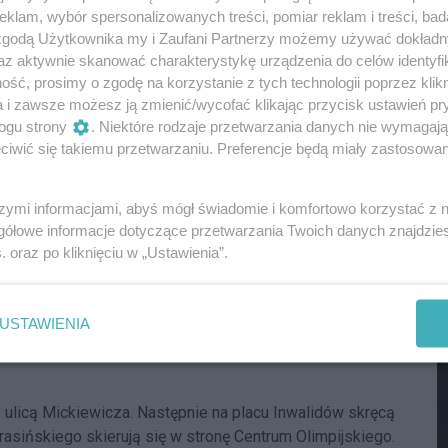
klam, wybór spersonalizowanych treści, pomiar reklam i treści, bad
M
 zgodą Użytkownika my i Zaufani Partnerzy możemy używać dokład
ilka godzin przed zawodami. Z tego powodu w sobotę, 27
az aktywnie skanować charakterystykę urządzenia do celów identyfi
a Konwiktorska, a także Bonifraterska – od Konwiktorskiej
ść, prosimy o zgodę na korzystanie z tych technologii poprzez klikn
rzejadą jednym pasem ulicy Bonifraterskiej, między
a i zawsze możesz ją zmienić/wycofać klikając przycisk ustawień pr
stanie zamknięty również przejazd przez plac
ogu strony
. Niektóre rodzaje przetwarzania danych nie wymagaj
źniej, w godzinach 20:45-21:30, osoby jadące ulicą
iwić się takiemu przetwarzaniu. Preferencje będą miały zastosowania
na Trasę W-Z. W tym czasie na placu Teatralnym nie
ierunku placu Zamkowego.
szymi informacjami, abyś mógł świadomie i komfortowo korzystać z
e Międzyparkową i Szymanowską. Dopuszczony będzie
gółowe informacje dotyczące przetwarzania Twoich danych znajdzi
wskiego i Inflanckiej – bez możliwości wjazdu na
s
. oraz po kliknięciu w „Ustawienia”.
róci około godziny 22:00. Ulica Konwiktorska będzie
M
USTAWIENIA
ro w niedzielę, 28 lipca, o godzinie 2:00.
ulicą Mickiewicza. Następnie na placu Inwalidów skręcą
Krasińskiego skierują się w stronę Centrum Olimpijskiego.