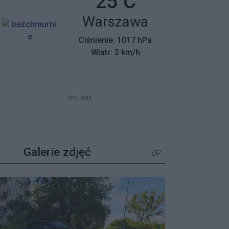
Temperatura:
25
C
mieszkańców z wyjątkowym
Miasto:
Warszawa
apelem – poszukiwane są osoby,
które pamiętają tamte dni,
Ciśnienie: 1017 hPa
wspierały protestujących lub były
Wiatr: 2 km/h
świadkami wydarzeń.
REKLAMA
Galerie zdjęć
Kliknij aby zobaczyć wię