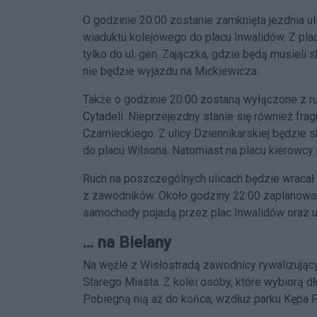
O godzinie 20:00 zostanie zamknięta jezdnia u
wiaduktu kolejowego do placu Inwalidów. Z pl
tylko do ul. gen. Zajączka, gdzie będą musieli s
nie będzie wyjazdu na Mickiewicza.
Także o godzinie 20:00 zostaną wyłączone z ru
Cytadeli. Nieprzejezdny stanie się również fra
Czarnieckiego. Z ulicy Dziennikarskiej będzie s
do placu Wilsona. Natomiast na placu kierowcy 
Ruch na poszczególnych ulicach będzie wracał
z zawodników. Około godziny 22:00 zaplanowano
samochody pojadą przez plac Inwalidów oraz ul
... na Bielany
Na węźle z Wisłostradą zawodnicy rywalizując
Starego Miasta. Z kolei osoby, które wybiorą d
Pobiegną nią aż do końca, wzdłuż parku Kępa 