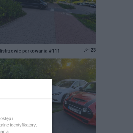
Liczba zdjęć w galerii:
23
istrzowie parkowania #111
ostęp i
lne identyfikatory,
iania