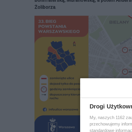
Bonifraterską, Muranowską, a potem Andersa
Żoliborza
.
Drogi Użytkow
My, naszych 1162 zau
przechowujemy informa
standardowe informac