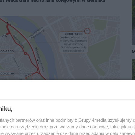
 i wiaduktem nad torami kolejowymi w kierunku
M
niku,
fanych partnerów oraz inne podmioty z Grupy 4media uzyskujemy d
cje na urządzeniu oraz przetwarzamy dane osobowe, takie jak unika
je wysyłane przez urządzenie czy dane przeglądania w celu zapewn