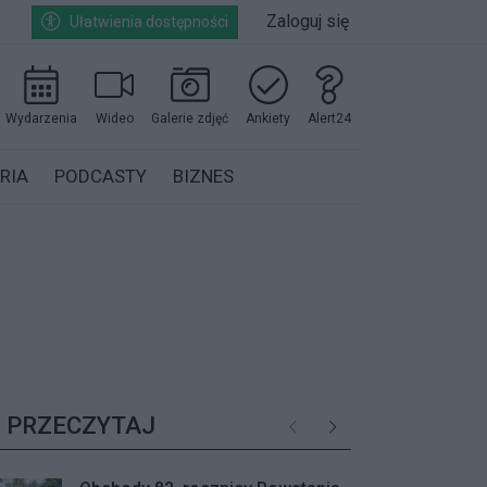
Zaloguj się
Ułatwienia dostępności
Wydarzenia
Wideo
Galerie zdjęć
Ankiety
Alert24
RIA
PODCASTY
BIZNES
PRZECZYTAJ
Poprzednie
Następne