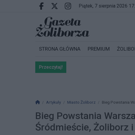
Przejdź do głównych treści
Przejdź do wyszukiwarki
Przejdź do głównego menu
piątek, 7 sierpnia 2026 17
Facebook.com
X.com
Instagram.com
STRONA GŁÓWNA
PREMIUM
ŻOLIBO
Przeczytaj!
Bardzo ważna informacja dla po
Strona główna
Artykuły
Miasto Żoliborz
Bieg Powstania Wa
Bieg Powstania Warsz
Śródmieście, Żoliborz i