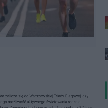
a zalicza się do Warszawskiej Triady Biegowej, czyli
cego możliwość aktywnego świętowania rocznic
raju. Zawody odbędą się w najbliższą sobotę, 27 lipca.