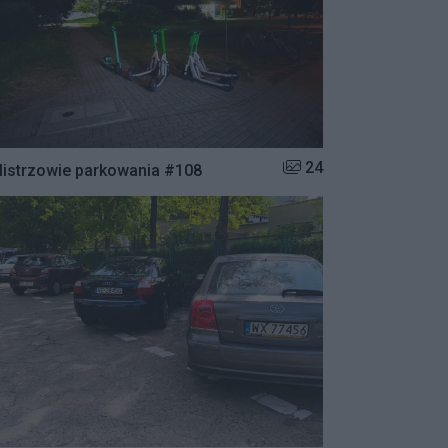
Liczba zdjęć w galerii:
24
istrzowie parkowania #108