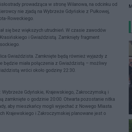
Wisłostrady prowadząca w stronę Wilanowa, na odcinku od
M
ierowcy nie zjadą na Wybrzeże Gdyńskie z Pułkowej,
rota-Roweckiego.
ał się bez większych utrudnień. W czasie zawodów
 Krasińskiego i Gwiaździstą. Zamknięty fragment
ysockiego.
lica Gwiaździsta. Zamknięte będą również wyjazdy z
nie będzie miała połączenia z Gwiaździstą – możliwy
iaździstą wróci około godziny 22:30.
mi: Wybrzeże Gdyńskie, Krajewskiego, Zakroczymską i
ą zamknięte o godzinie 20:00. Otwarta pozostanie nitka
ady, aby mieszkańcy mogli wyjechać z Nowego Miasta.
ach Krajewskiego i Zakroczymskiej planowane jest o