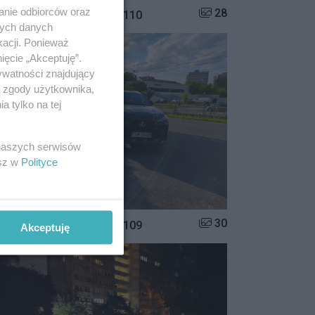
anie odbiorców oraz
Liczba zdjęć w galerii:
28
istrzowie parkowania #110
nych danych
kacji. Ponieważ
ięcie „Akceptuję”.
ywatności znajdujący
ą zgody użytkownika,
 tylko na tej
 naszych serwisów
esz w
Polityce
Liczba zdjęć w galerii:
30
istrzowie parkowania #109
Akceptuję