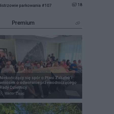
Liczba zdjęć w galerii:
18
istrzowie parkowania #107
Premium
Kliknij aby zobaczyć wię
Niekończący się spór o Ptasi Zakątek i
wniosek o odwołanie przewodniczącego
Rady Dzielnicy
Autor artykułu:
Wiktor Zając