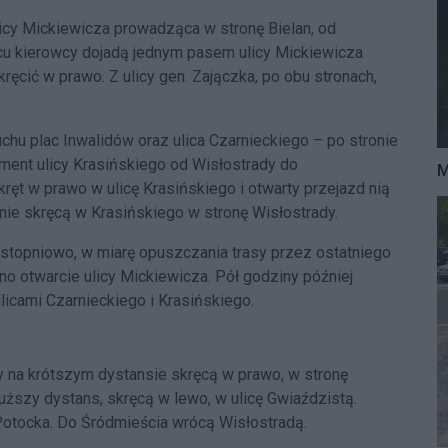
licy Mickiewicza prowadząca w stronę Bielan, od
acu kierowcy dojadą jednym pasem ulicy Mickiewicza
kręcić w prawo. Z ulicy gen. Zajączka, po obu stronach,
chu plac Inwalidów oraz ulica Czarnieckiego – po stronie
gment ulicy Krasińskiego od Wisłostrady do
M
kręt w prawo w ulicę Krasińskiego i otwarty przejazd nią
nie skręcą w Krasińskiego w stronę Wisłostrady.
 stopniowo, w miarę opuszczania trasy przez ostatniego
 otwarcie ulicy Mickiewicza. Pół godziny później
icami Czarnieckiego i Krasińskiego.
y na krótszym dystansie skręcą w prawo, w stronę
łuższy dystans, skręcą w lewo, w ulicę Gwiaździstą.
Potocka. Do Śródmieścia wrócą Wisłostradą.