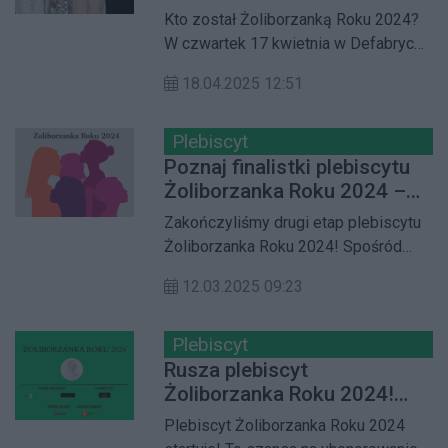
Roku 2024. Relacja z gali
Kto został Żoliborzanką Roku 2024?
finałowej
W czwartek 17 kwietnia w Defabryce
na ul. Duchnickiej odbyła się
18.04.2025 12:51
uroczysta, finałowa gala, podczas
której poznaliśmy wyniki głosowania
czytelników i czytelniczek Gazety
Plebiscyt
Żoliborza w plebiscycie na
Poznaj finalistki plebiscytu
Żoliborzankę Roku 2024. W tym roku
Żoliborzanka Roku 2024 –
na finalistki oddano łącznie
czas na głosowanie!
Zakończyliśmy drugi etap plebiscytu
rekordowe 145 tys. głosów.
Żoliborzanka Roku 2024! Spośród
wielu zgłoszeń, kapituła wyłoniła pięć
12.03.2025 09:23
wyjątkowych kobiet, które teraz
rywalizują o ten prestiżowy tytuł.
Rozpoczynamy trzeci etap –
Plebiscyt
głosowanie, które potrwa od 13 marca
Rusza plebiscyt
do 13 kwietnia 2025 roku. Każdy
Żoliborzanka Roku 2024!
mieszkaniec może oddać swój głos
Nominuj kandydatki
Plebiscyt Żoliborzanka Roku 2024
raz dziennie na wybraną kandydatkę.