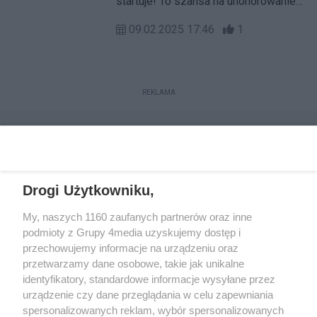
startuje! To szansa na uhonorowanie
Zwyciężczynię ogłosimy podczas
kobiet, które zmieniają dzielnicę na
uroczystej gali 17 kwietnia 2025 roku
09.02.2025 17:46
1
lepsze. Zgłoś swoją kandydatkę!
w Defabryce.
REKLAMA
Drogi Użytkowniku,
My, naszych 1160 zaufanych partnerów oraz inne
podmioty z Grupy 4media uzyskujemy dostęp i
przechowujemy informacje na urządzeniu oraz
przetwarzamy dane osobowe, takie jak unikalne
Reklama
Kontakt
Regulamin
Dystrybucja
identyfikatory, standardowe informacje wysyłane przez
Regulamin prenumeraty
Polityka Prywatności
urządzenie czy dane przeglądania w celu zapewniania
spersonalizowanych reklam, wybór spersonalizowanych