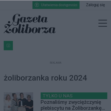
Przejdź do głównych treści
Przejdź do wyszukiwarki
Przejdź do głównego menu
Zaloguj się
Ułatwienia dostępności
enu
Prz
Bardzo ważna informacja dla podatników posiadających g
REKLAMA
żoliborzanka roku 2024
TYLKO U NAS
Poznaliśmy zwyciężczynię
plebiscytu na Żoliborzankę