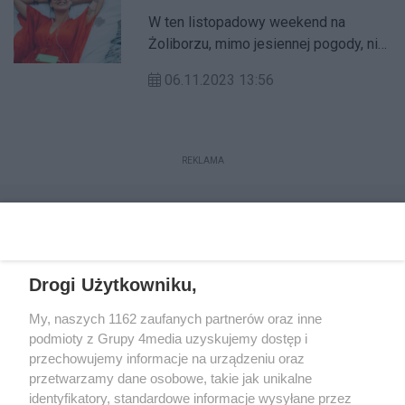
W ten listopadowy weekend na
Żoliborzu, mimo jesiennej pogody, nie
zabraknie wydarzeń plenerowych.
06.11.2023 13:56
Będą także atrakcje dla najmłodszych
oraz nostalgiczny koncert dla nieco
starszych.
REKLAMA
Drogi Użytkowniku,
My, naszych 1162 zaufanych partnerów oraz inne
podmioty z Grupy 4media uzyskujemy dostęp i
przechowujemy informacje na urządzeniu oraz
przetwarzamy dane osobowe, takie jak unikalne
Reklama
Kontakt
Regulamin
Dystrybucja
identyfikatory, standardowe informacje wysyłane przez
Regulamin prenumeraty
Polityka Prywatności