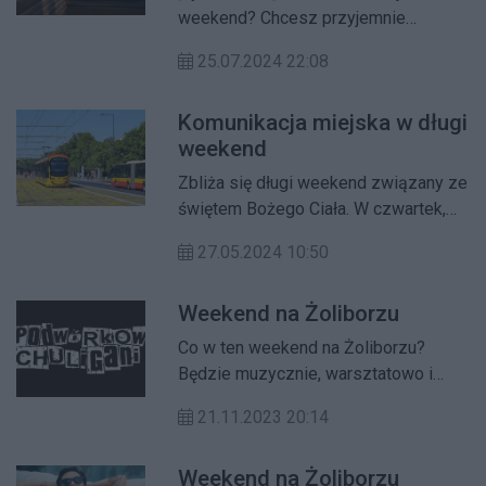
weekend? Chcesz przyjemnie
spędzić wolny czas blisko
25.07.2024 22:08
Warszawy? Polecamy wybrać się na
wycieczkę z piaseczyńską kolejką
Komunikacja miejska w długi
wąskotorową.
weekend
Zbliża się długi weekend związany ze
świętem Bożego Ciała. W czwartek,
30 maja, transport publiczny w
27.05.2024 10:50
Warszawie będzie działał według
rozkładu świątecznego, a w piątek
Weekend na Żoliborzu
według sobotniego – z dodatkowymi
kursami na wybranych liniach.
Co w ten weekend na Żoliborzu?
Będzie muzycznie, warsztatowo i
podróżniczo! Sprawdźcie, co się
21.11.2023 20:14
wydarzy w ten weekend na Żoliborzu.
Weekend na Żoliborzu