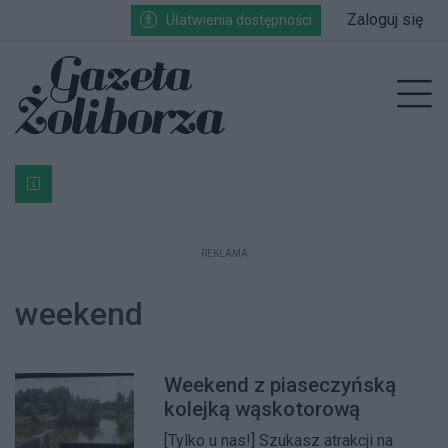
Przejdź do głównych treści
Przejdź do wyszukiwarki
Przejdź do głównego menu
Zaloguj się
Ułatwienia dostępności
enu
Prz
Bardzo ważna informacja dla podatników posiadających g
REKLAMA
weekend
Weekend z piaseczyńską
kolejką wąskotorową
[Tylko u nas!] Szukasz atrakcji na