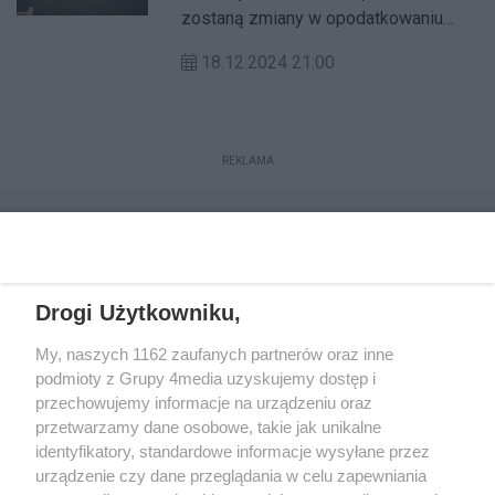
zostaną zmiany w opodatkowaniu
garaży w budynkach mieszkalnych
18.12.2024 21:00
wielorodzinnych. Zmiana nie dotyczy
garaży wolnostojących. W związku z
obniżeniem stawki podatku dla garaży
znajdujących się w budynkach
REKLAMA
mieszkalnych nie ma konieczności
składania formularza IN-1 oraz
dodatkowych dokumentów czy pism!
Drogi Użytkowniku,
My, naszych 1162 zaufanych partnerów oraz inne
podmioty z Grupy 4media uzyskujemy dostęp i
przechowujemy informacje na urządzeniu oraz
przetwarzamy dane osobowe, takie jak unikalne
Reklama
Kontakt
Regulamin
Dystrybucja
identyfikatory, standardowe informacje wysyłane przez
Regulamin prenumeraty
Polityka Prywatności
urządzenie czy dane przeglądania w celu zapewniania