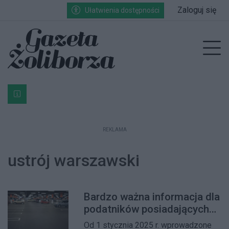
Przejdź do głównych treści
Przejdź do wyszukiwarki
Przejdź do głównego menu
Zaloguj się
Ułatwienia dostępności
enu
Prz
Bardzo ważna informacja dla podatników posiadających g
REKLAMA
ustrój warszawski
Bardzo ważna informacja dla
podatników posiadających
garaż!
Od 1 stycznia 2025 r. wprowadzone