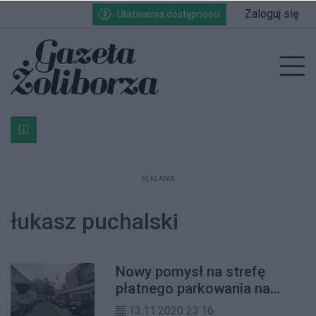
Przejdź do głównych treści
Przejdź do wyszukiwarki
Przejdź do głównego menu
Zaloguj się
Ułatwienia dostępności
enu
Prz
Bardzo ważna informacja dla podatników posiadających g
REKLAMA
łukasz puchalski
Nowy pomysł na strefę
płatnego parkowania na
Żoliborzu
13.11.2020 23:16