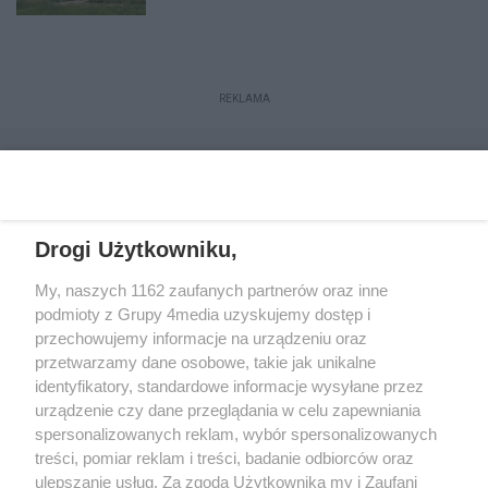
REKLAMA
Drogi Użytkowniku,
My, naszych 1162 zaufanych partnerów oraz inne
podmioty z Grupy 4media uzyskujemy dostęp i
przechowujemy informacje na urządzeniu oraz
przetwarzamy dane osobowe, takie jak unikalne
Reklama
Kontakt
Regulamin
Dystrybucja
identyfikatory, standardowe informacje wysyłane przez
Regulamin prenumeraty
Polityka Prywatności
urządzenie czy dane przeglądania w celu zapewniania
spersonalizowanych reklam, wybór spersonalizowanych
treści, pomiar reklam i treści, badanie odbiorców oraz
Zapisz się do newslettera
ulepszanie usług. Za zgodą Użytkownika my i Zaufani