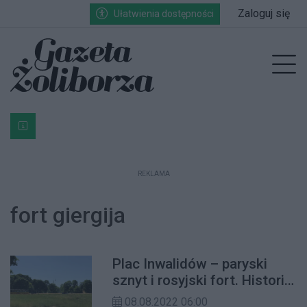
Przejdź do głównych treści
Przejdź do wyszukiwarki
Przejdź do głównego menu
Zaloguj się
Ułatwienia dostępności
enu
Prz
Bardzo ważna informacja dla podatników posiadających g
REKLAMA
fort giergija
Plac Inwalidów – paryski
sznyt i rosyjski fort. Historia
i przyszłość
08.08.2022 06:00