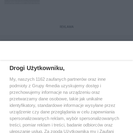
REKLAMA
Drogi Użytkowniku,
My, naszych 1162 zaufanych partnerów oraz inne
podmioty z Grupy 4media uzyskujemy dostęp i
przechowujemy informacje na urządzeniu oraz
przetwarzamy dane osobowe, takie jak unikalne
Reklama
Kontakt
Regulamin
Dystrybucja
identyfikatory, standardowe informacje wysyłane przez
Regulamin prenumeraty
Polityka Prywatności
urządzenie czy dane przeglądania w celu zapewniania
spersonalizowanych reklam, wybór spersonalizowanych
treści, pomiar reklam i treści, badanie odbiorców oraz
Zapisz się do newslettera
ulepszanie usług. Za zgodą Użytkownika my i Zaufani