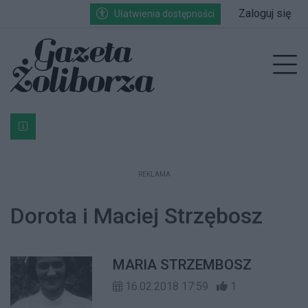
Przejdź do głównych treści
Przejdź do wyszukiwarki
Przejdź do głównego menu
Zaloguj się
Ułatwienia dostępności
enu
Prz
Bardzo ważna informacja dla podatników posiadających g
REKLAMA
Dorota i Maciej Strzębosz
MARIA STRZEMBOSZ
16.02.2018 17:59
1