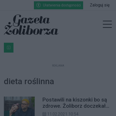
Przejdź do głównych treści
Przejdź do wyszukiwarki
Przejdź do głównego menu
Zaloguj się
Ułatwienia dostępności
enu
Prz
Bardzo ważna informacja dla podatników posiadających g
REKLAMA
dieta roślinna
Postawili na kiszonki bo są
zdrowe. Żoliborz doczekał
się Zakwasowni
11.02.2021 10:54