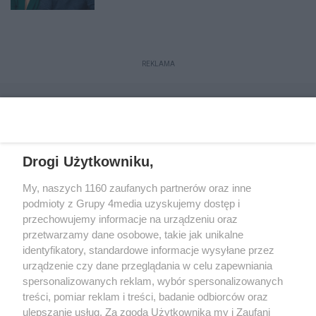
REKLAMA
Drogi Użytkowniku,
My, naszych 1160 zaufanych partnerów oraz inne
podmioty z Grupy 4media uzyskujemy dostęp i
przechowujemy informacje na urządzeniu oraz
przetwarzamy dane osobowe, takie jak unikalne
Reklama
Kontakt
Regulamin
Dystrybucja
identyfikatory, standardowe informacje wysyłane przez
Regulamin prenumeraty
Polityka Prywatności
urządzenie czy dane przeglądania w celu zapewniania
spersonalizowanych reklam, wybór spersonalizowanych
treści, pomiar reklam i treści, badanie odbiorców oraz
Zapisz się do newslettera
ulepszanie usług. Za zgodą Użytkownika my i Zaufani