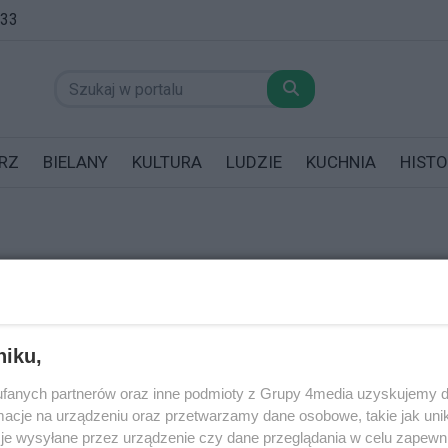
:33
RZ
BIELANY
KULTURA
LUDZIE
KUCHNIA
HISTO
REKLAMA
datników posiadających garaż!
niku,
ortowej
fanych partnerów oraz inne podmioty z Grupy 4media uzyskujemy d
cje na urządzeniu oraz przetwarzamy dane osobowe, takie jak unika
je wysyłane przez urządzenie czy dane przeglądania w celu zapewn