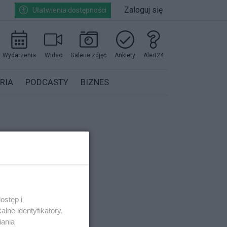
Zaloguj się
Ułatwienia dostępności
Wydarzenia
Wideo
Galerie zdjęć
Ankiety
Alert24
RIA
PODCASTY
BIZNES
ostęp i
lne identyfikatory,
iania