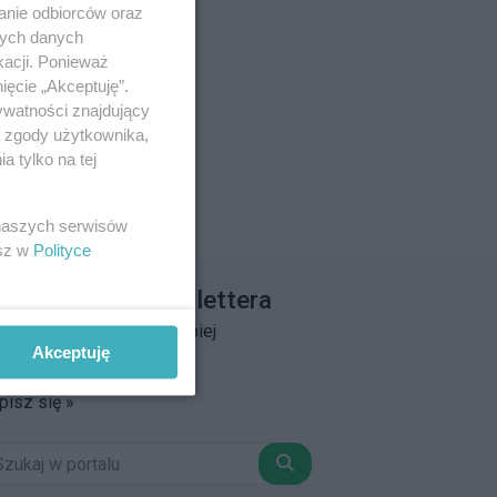
anie odbiorców oraz
nych danych
kacji. Ponieważ
ięcie „Akceptuję”.
ywatności znajdujący
ą zgody użytkownika,
 tylko na tej
 naszych serwisów
esz w
Polityce
apisz się do newslettera
łącz do grona ludzi najlepiej
Akceptuję
informowanych!
pisz się »
Szukaj