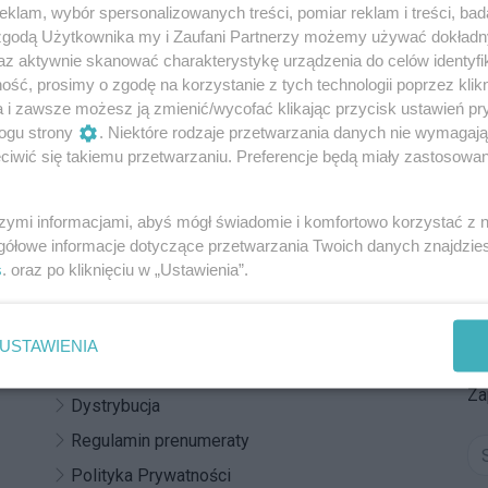
MBOSZ
klam, wybór spersonalizowanych treści, pomiar reklam i treści, bad
 zgodą Użytkownika my i Zaufani Partnerzy możemy używać dokład
59
1
az aktywnie skanować charakterystykę urządzenia do celów identyfi
ść, prosimy o zgodę na korzystanie z tych technologii poprzez klikn
a i zawsze możesz ją zmienić/wycofać klikając przycisk ustawień pr
ogu strony
. Niektóre rodzaje przetwarzania danych nie wymagaj
iwić się takiemu przetwarzaniu. Preferencje będą miały zastosowania
REKLAMA
szymi informacjami, abyś mógł świadomie i komfortowo korzystać z
gółowe informacje dotyczące przetwarzania Twoich danych znajdzi
s
. oraz po kliknięciu w „Ustawienia”.
Z
Reklama
Do
Kontakt
USTAWIENIA
po
Regulamin
Za
Dystrybucja
Regulamin prenumeraty
Polityka Prywatności