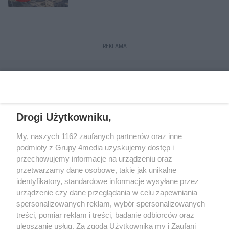
REKLAMA
Drogi Użytkowniku,
My, naszych 1162 zaufanych partnerów oraz inne
podmioty z Grupy 4media uzyskujemy dostęp i
przechowujemy informacje na urządzeniu oraz
przetwarzamy dane osobowe, takie jak unikalne
Reklama
Kontakt
Regulamin
Dystrybucja
identyfikatory, standardowe informacje wysyłane przez
Regulamin prenumeraty
Polityka Prywatności
urządzenie czy dane przeglądania w celu zapewniania
spersonalizowanych reklam, wybór spersonalizowanych
treści, pomiar reklam i treści, badanie odbiorców oraz
Zapisz się do newslettera
ulepszanie usług. Za zgodą Użytkownika my i Zaufani