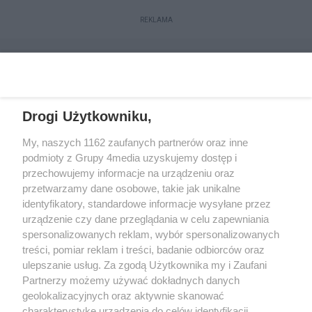
REKLAMA
Drogi Użytkowniku,
My, naszych 1162 zaufanych partnerów oraz inne
podmioty z Grupy 4media uzyskujemy dostęp i
przechowujemy informacje na urządzeniu oraz
przetwarzamy dane osobowe, takie jak unikalne
Reklama
Kontakt
Regulamin
Dystrybucja
identyfikatory, standardowe informacje wysyłane przez
Regulamin prenumeraty
Polityka Prywatności
urządzenie czy dane przeglądania w celu zapewniania
spersonalizowanych reklam, wybór spersonalizowanych
treści, pomiar reklam i treści, badanie odbiorców oraz
Zapisz się do newslettera
ulepszanie usług. Za zgodą Użytkownika my i Zaufani
Dołącz do grona ludzi najlepiej poinformowanych!
Partnerzy możemy używać dokładnych danych
geolokalizacyjnych oraz aktywnie skanować
Zapisz się »
charakterystykę urządzenia do celów identyfikacji.