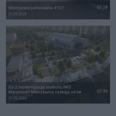
Liczba zdj
18
Mistrzowie parkowania #107
Data dodania galerii:
31.05.2026
Co z modernizacją stadionu RKS
Liczba zdj
30
Marymont? Mieszkańcy czekają od lat
Data dodania galerii:
21.05.2026