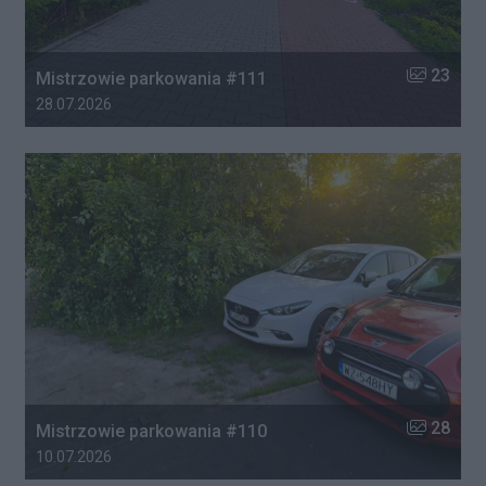
Liczba zdj
23
Mistrzowie parkowania #111
Data dodania galerii:
28.07.2026
Liczba zdj
28
Mistrzowie parkowania #110
Data dodania galerii:
10.07.2026