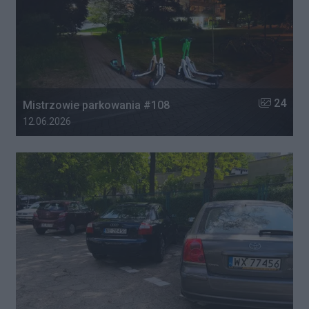
Liczba zdj
24
Mistrzowie parkowania #108
Data dodania galerii:
12.06.2026