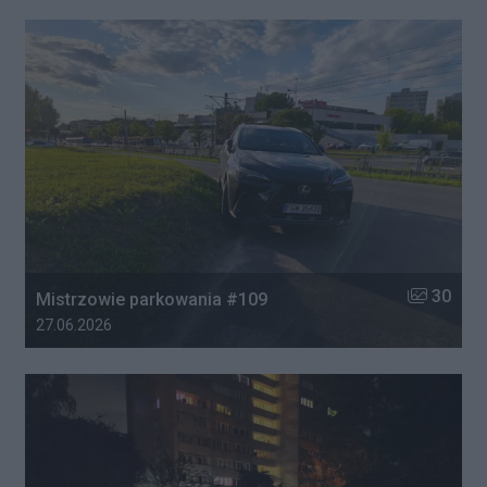
Liczba zdj
30
Mistrzowie parkowania #109
Data dodania galerii:
27.06.2026