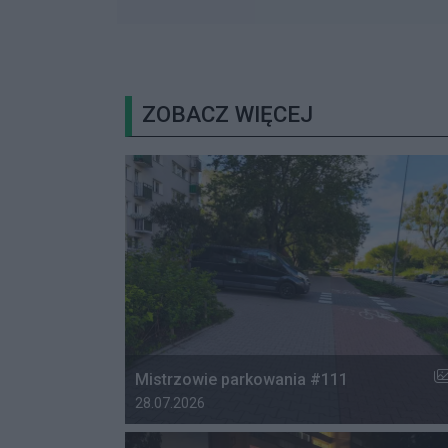
ZOBACZ WIĘCEJ
Li
Mistrzowie parkowania #111
Data dodania galerii:
28.07.2026