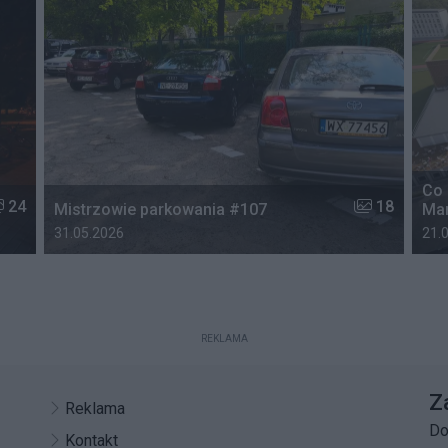
Co 
czba zdjęć w galerii:
Liczba zdjęć 
24
18
Mistrzowie parkowania #107
Mar
Data dodania galerii:
Data
31.05.2026
21.
REKLAMA
Z
Reklama
Do
Kontakt