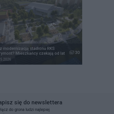
z modernizacją stadionu RKS
w galerii:
Liczba zdjęć w galerii:
30
ymont? Mieszkańcy czekają od lat
 dodania galerii:
05.2026
apisz się do newslettera
łącz do grona ludzi najlepiej