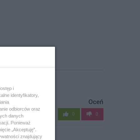
ostęp i
lne identyfikatory,
Oceń
iania
anie odbiorców oraz
0
0
nych danych
kacji. Ponieważ
ięcie „Akceptuję”.
ywatności znajdujący