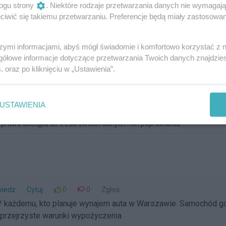
ogu strony
. Niektóre rodzaje przetwarzania danych nie wymagaj
iwić się takiemu przetwarzaniu. Preferencje będą miały zastosowania
szymi informacjami, abyś mógł świadomie i komfortowo korzystać z
gółowe informacje dotyczące przetwarzania Twoich danych znajdzi
s
. oraz po kliknięciu w „Ustawienia”.
serwisu gazetazoliborza.pl . PKM Żoli Media Mateusz Durik z siedzibą
USTAWIENIA
ch z korzystaniem z serwisu. Zgodnie z art. 24 ust. 1 pkt 3 i 4 ustaw
prawo dostępu do treści swoich danych i ich poprawiania.
iedz
Cytuj
0
0
Zgłoś
l/ każdemu, kto planuje wynajem auta w Warszawie. Samochód go
i przejrzyste warunki wypożyczenia