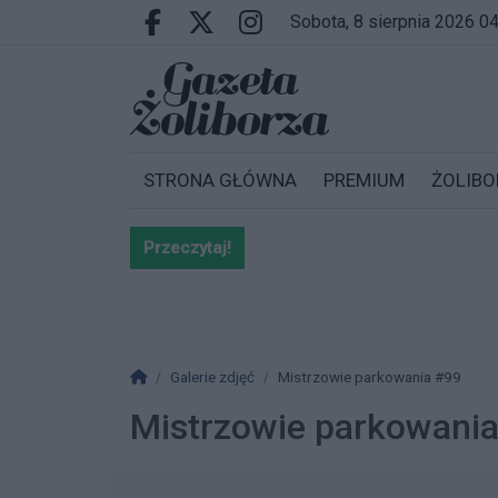
Przejdź do głównych treści
Przejdź do wyszukiwarki
Przejdź do głównego menu
sobota, 8 sierpnia 2026 0
Facebook.com
X.com
Instagram.com
STRONA GŁÓWNA
PREMIUM
ŻOLIBO
Przeczytaj!
Bardzo ważna informacja dla po
Strona główna
Galerie zdjęć
Mistrzowie parkowania #99
Mistrzowie parkowani