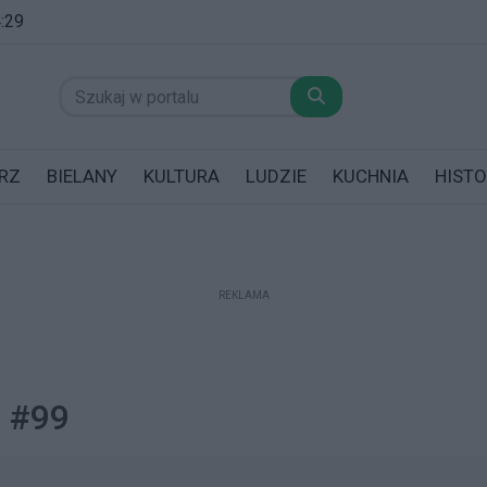
4:29
RZ
BIELANY
KULTURA
LUDZIE
KUCHNIA
HISTO
REKLAMA
datników posiadających garaż!
a #99