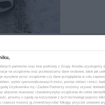
niku,
42
fanych partnerów oraz inne podmioty z Grupy 4media uzyskujemy d
cje na urządzeniu oraz przetwarzamy dane osobowe, takie jak unika
je wysyłane przez urządzenie czy dane przeglądania w celu zapewn
klam, wybór spersonalizowanych treści, pomiar reklam i treści, bad
 zgodą Użytkownika my i Zaufani Partnerzy możemy używać dokład
az aktywnie skanować charakterystykę urządzenia do celów identyfi
ść, prosimy o zgodę na korzystanie z tych technologii poprzez klikn
a i zawsze możesz ją zmienić/wycofać klikając przycisk ustawień pr