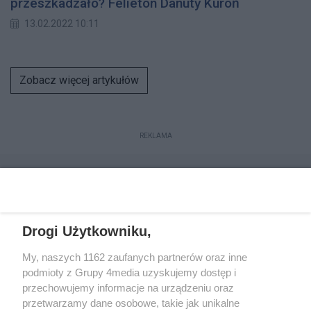
przeszkadzało? Felieton Danuty Kuroń
13.02.2022 10:11
Zobacz więcej artykułów
REKLAMA
Drogi Użytkowniku,
My, naszych 1162 zaufanych partnerów oraz inne
podmioty z Grupy 4media uzyskujemy dostęp i
przechowujemy informacje na urządzeniu oraz
przetwarzamy dane osobowe, takie jak unikalne
Reklama
Kontakt
Regulamin
Dystrybucja