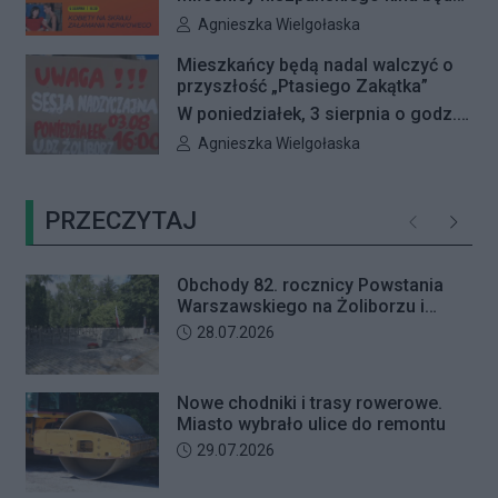
letniego mężczyznę w chwili, gdy
mieli wyjątkową okazję, by
Autor artykułu:
Agnieszka Wielgołaska
przyszedł odebrać przygotowane
zobaczyć na dużym ekranie trzy
przez seniorkę 23 tysiące złotych.
Mieszkańcy będą nadal walczyć o
kultowe filmy Pedra Almodóvara. Od
przyszłość „Ptasiego Zakątka”
Mężczyzna usłyszał zarzut
4 do 6 sierpnia Kino Wisła zaprasza
W poniedziałek, 3 sierpnia o godz.
usiłowania oszustwa i decyzją sądu
na Fiestę Kina Hiszpańskiego.
16:00 odbędzie się nadzwyczajna
trafił na trzy miesiące do aresztu.
Autor artykułu:
Agnieszka Wielgołaska
sesja Rady Dzielnicy Żoliborz
poświęcona procedowaniu
PRZECZYTAJ
obywatelskiej inicjatywy
Poprzednie
Następ
uchwałodawczej dotyczącej
zaniechania budowy przy ul.
Obchody 82. rocznicy Powstania
Ficowskiego.
Warszawskiego na Żoliborzu i
Bielanach
Data dodania artykułu:
28.07.2026
Nowe chodniki i trasy rowerowe.
Miasto wybrało ulice do remontu
Data dodania artykułu:
29.07.2026