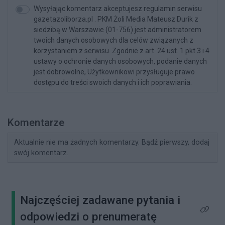
Wysyłając komentarz akceptujesz regulamin serwisu
gazetazoliborza.pl . PKM Żoli Media Mateusz Durik z
siedzibą w Warszawie (01-756) jest administratorem
twoich danych osobowych dla celów związanych z
korzystaniem z serwisu. Zgodnie z art. 24 ust. 1 pkt 3 i 4
ustawy o ochronie danych osobowych, podanie danych
jest dobrowolne, Użytkownikowi przysługuje prawo
dostępu do treści swoich danych i ich poprawiania.
Komentarze
Aktualnie nie ma żadnych komentarzy. Bądź pierwszy, dodaj
swój komentarz.
Najczęściej zadawane pytania i
Kliknij 
odpowiedzi o prenumeratę