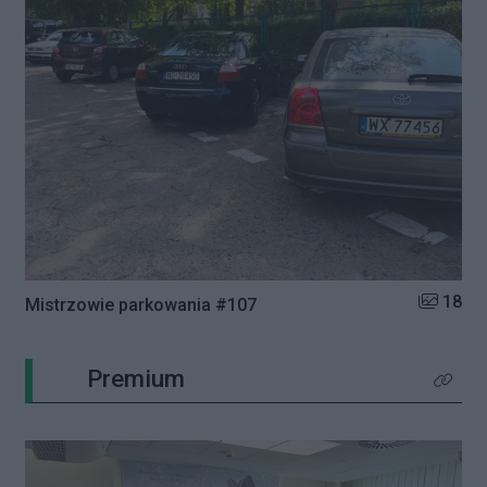
Liczba zd
18
Mistrzowie parkowania #107
Premium
Kliknij 