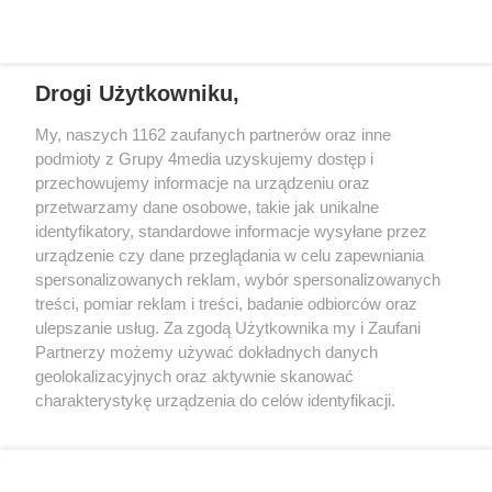
Drogi Użytkowniku,
My, naszych 1162 zaufanych partnerów oraz inne
podmioty z Grupy 4media uzyskujemy dostęp i
przechowujemy informacje na urządzeniu oraz
przetwarzamy dane osobowe, takie jak unikalne
Reklama
Kontakt
Regulamin
Dystrybucja
identyfikatory, standardowe informacje wysyłane przez
Regulamin prenumeraty
Polityka Prywatności
urządzenie czy dane przeglądania w celu zapewniania
spersonalizowanych reklam, wybór spersonalizowanych
treści, pomiar reklam i treści, badanie odbiorców oraz
Zapisz się do newslettera
ulepszanie usług. Za zgodą Użytkownika my i Zaufani
Dołącz do grona ludzi najlepiej poinformowanych!
Partnerzy możemy używać dokładnych danych
geolokalizacyjnych oraz aktywnie skanować
Zapisz się »
charakterystykę urządzenia do celów identyfikacji.
Ponieważ cenimy Twoją prywatność, prosimy o zgodę na
korzystanie z tych technologii poprzez kliknięcie
Szukaj
„Akceptuję”. Zgoda jest dobrowolna i zawsze możesz ją