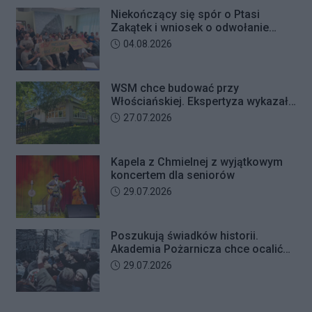
Niekończący się spór o Ptasi
Zakątek i wniosek o odwołanie
przewodniczącego Rady Dzielnicy
Data dodania artykułu:
04.08.2026
WSM chce budować przy
Włościańskiej. Ekspertyza wykazała
problemy z gruntem pod
Data dodania artykułu:
27.07.2026
przedszkolem
Kapela z Chmielnej z wyjątkowym
koncertem dla seniorów
Data dodania artykułu:
29.07.2026
Poszukują świadków historii.
Akademia Pożarnicza chce ocalić
wspomnienia z pamiętnego strajku
Data dodania artykułu:
29.07.2026