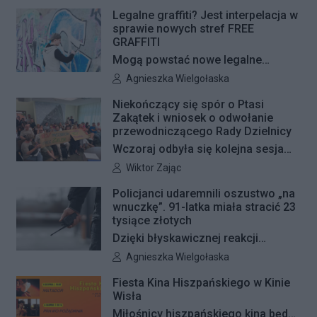
pojawią się jeszcze w tym roku.
Legalne graffiti? Jest interpelacja w
sprawie nowych stref FREE
GRAFFITI
Mogą powstać nowe legalne
miejsca do wykonywania graffiti.
Autor artykułu:
Agnieszka Wielgołaska
Radna Barbara Jędrzejczyk złożyła
Niekończący się spór o Ptasi
interpelację, w której proponuje
Zakątek i wniosek o odwołanie
wyznaczenie kolejnych stref FREE
przewodniczącego Rady Dzielnicy
GRAFFITI we współpracy z
Wczoraj odbyła się kolejna sesja
Zarządem Dróg Miejskich.
poświęcona procedowaniu
Autor artykułu:
Wiktor Zając
obywatelskiego projektu uchwały
Policjanci udaremnili oszustwo „na
Rady Dzielnicy Żoliborz w sprawie
wnuczkę”. 91-latka miała stracić 23
zaniechania budowy zespołu
tysiące złotych
przedszkolno-żłobkowego przy ul.
Dzięki błyskawicznej reakcji
Ficowskiego. Po blisko pięciu
kryminalnych 91-letnia mieszkanka
Autor artykułu:
Agnieszka Wielgołaska
godzinach obrady zostały
Warszawy nie padła ofiarą
Fiesta Kina Hiszpańskiego w Kinie
przerwane. Ich kontynuację
oszustów działających metodą „na
Wisła
zaplanowano na koniec sierpnia
wnuczkę”. Policjanci zatrzymali 32-
Miłośnicy hiszpańskiego kina będą