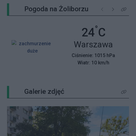
Pogoda na Żoliborzu
Poprzednie
Następne
Kliknij 
°
Temperatu
24
C
Miasto:
Warszawa
Ciśnienie: 1015 hPa
Wiatr: 10 km/h
Galerie zdjęć
Kliknij 