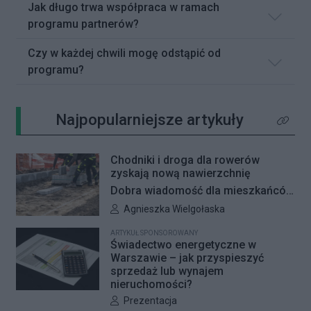
Jak długo trwa współpraca w ramach
programu partnerów?
Czy w każdej chwili mogę odstąpić od
programu?
Najpopularniejsze artykuły
Kliknij 
Chodniki i droga dla rowerów
zyskają nową nawierzchnię
Dobra wiadomość dla mieszkańców
Woli i Żoliborza. Zarząd Dróg
Autor artykułu:
Agnieszka Wielgołaska
Miejskich przygotowuje kolejne
ARTYKUŁ SPONSOROWANY
remonty infrastruktury dla pieszych
Świadectwo energetyczne w
i rowerzystów. Oferty w
Warszawie – jak przyspieszyć
sprzedaż lub wynajem
przetargach zostały już otwarte, a
nieruchomości?
jeśli wszystko przebiegnie zgodnie
Autor artykułu:
Prezentacja
z planem, nowe nawierzchnie