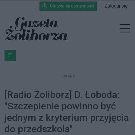
Przejdź do głównych treści
Przejdź do wyszukiwarki
Przejdź do głównego menu
Zaloguj się
Ułatwienia dostępności
enu
Prz
Bardzo ważna informacja dla podatników posiadających g
REKLAMA
[Radio Żoliborz] D. Łoboda:
"Szczepienie powinno być
jednym z kryterium przyjęcia
do przedszkola"