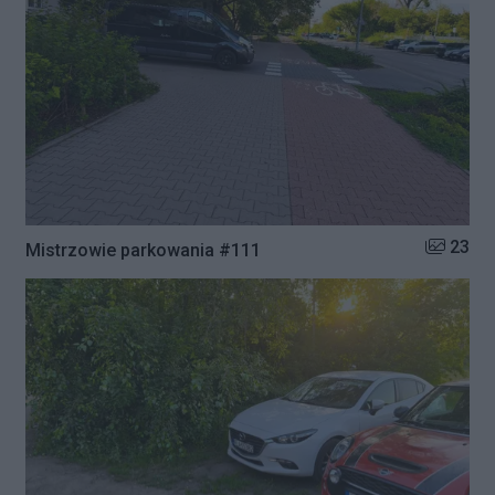
Liczba zd
23
Mistrzowie parkowania #111