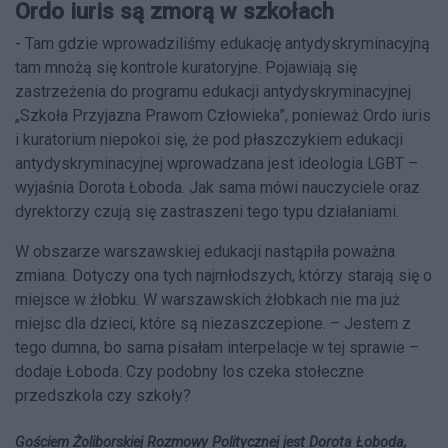
Ordo iuris są zmorą w szkołach
- Tam gdzie wprowadziliśmy edukację antydyskryminacyjną
tam mnożą się kontrole kuratoryjne. Pojawiają się
zastrzeżenia do programu edukacji antydyskryminacyjnej
„Szkoła Przyjazna Prawom Człowieka”, ponieważ Ordo iuris
i kuratorium niepokoi się, że pod płaszczykiem edukacji
antydyskryminacyjnej wprowadzana jest ideologia LGBT –
wyjaśnia Dorota Łoboda. Jak sama mówi nauczyciele oraz
dyrektorzy czują się zastraszeni tego typu działaniami.
W obszarze warszawskiej edukacji nastąpiła poważna
zmiana. Dotyczy ona tych najmłodszych, którzy starają się o
miejsce w żłobku. W warszawskich żłobkach nie ma już
miejsc dla dzieci, które są niezaszczepione. – Jestem z
tego dumna, bo sama pisałam interpelacje w tej sprawie –
dodaje Łoboda. Czy podobny los czeka stołeczne
przedszkola czy szkoły?
Gościem Żoliborskiej Rozmowy Politycznej jest Dorota Łoboda,