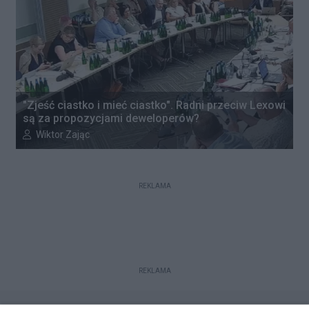
"Zjeść ciastko i mieć ciastko". Radni przeciw Lexowi
są za propozycjami deweloperów?
Autor artykułu:
Wiktor Zając
REKLAMA
REKLAMA